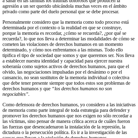
a sanar en las familias los traumas dolorosos que producen la
agresión a un ser querido ubicándola muchas veces en el ámbito
privado como parte del duelo personal que se debe procesar.
Personalmente considero que la memoria como todo proceso está
determinada por el contexto o la realidad en que se construye,
porque la memoria es recordar, ¿cómo se recuerda?, ¿por qué se
recuerda?, lo que nos lleva a determinar las modalidades de cómo se
cometen las violaciones de derechos humanos en un momento
determinado, y cómo nos enfrentamos a las mismas. Todo ello
tipifica el tipo de sociedad que somos y que queremos ser. Nos lleva
a establecer nuestra identidad y capacidad para ejercer nuestra
soberanía como sujetos activos de derechos humanos, para que el
olvido, las negociaciones impulsadas por el desánimo o por el
cansancio, no sean sustitutos de la memoria individual o colectiva
que debe tener presente siempre que todos estos son problemas de
derechos humanos y que
“los derechos humanos no son
negociables”.
Como defensora de derechos humanos, yo considero a las iniciativas
de memoria como parte integral de toda estrategia para defender y
promover los derechos humanos que nos exigen no sólo recordar a
las víctimas, sino pensar de manera crítica acerca de cuáles fueron
las fuerzas que desencadenaron la instalación de la represión, la
dictadura o la persecución política. Es ir a la investigación de las
causas que llevan a la violación de derechos humanos.