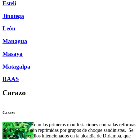
Estelí
Jinotega
León
Managua
Masaya
Matagalpa
RAAS
Carazo
Carazo
G
Abril-junio: Se dan las primeras manifestaciones contra las reformas
del INSS que son reprimidas por grupos de choque sandinistas. Se
producen incendios intencionados en la alcaldía de Diriamba, que