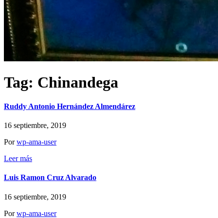
Tag:
Chinandega
Ruddy Antonio Hernández Almendárez
16 septiembre, 2019
Por
wp-ama-user
Leer más
Luis Ramon Cruz Alvarado
16 septiembre, 2019
Por
wp-ama-user