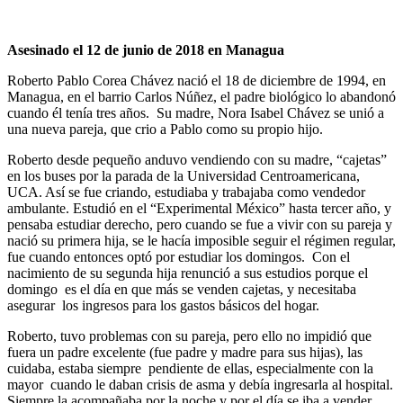
Asesinado el 12 de junio de 2018 en Managua
Roberto Pablo Corea Chávez
nació el 18 de diciembre de 1994, en
Managua, en el barrio Carlos Núñez, el padre biológico lo abandonó
cuando él tenía tres años. Su madre, Nora Isabel Chávez se unió a
una nueva pareja, que crio a Pablo como su propio hijo.
Roberto desde pequeño anduvo vendiendo con su madre, “cajetas”
en los buses por la parada de la Universidad Centroamericana,
UCA. Así se fue criando, estudiaba y trabajaba como vendedor
ambulante. Estudió en el “Experimental México” hasta tercer año, y
pensaba estudiar derecho, pero cuando se fue a vivir con su pareja y
nació su primera hija, se le hacía imposible seguir el régimen regular,
fue cuando entonces optó por estudiar los domingos. Con el
nacimiento de su segunda hija renunció a sus estudios porque el
domingo es el día en que más se venden cajetas, y necesitaba
asegurar los ingresos para los gastos básicos del hogar.
Roberto, tuvo problemas con su pareja, pero ello no impidió que
fuera un padre excelente (fue padre y madre para sus hijas), las
cuidaba, estaba siempre pendiente de ellas, especialmente con la
mayor cuando le daban crisis de asma y debía ingresarla al hospital.
Siempre la acompañaba por la noche y por el día se iba a vender.