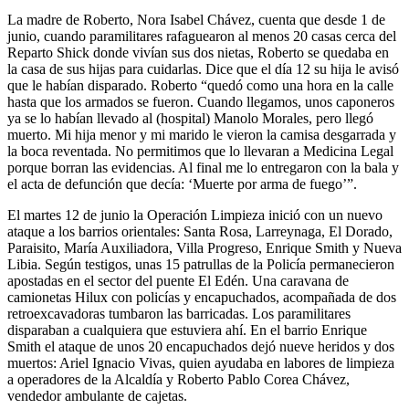
La madre de Roberto, Nora Isabel Chávez, cuenta que desde 1 de
junio, cuando paramilitares rafaguearon al menos 20 casas cerca del
Reparto Shick donde vivían sus dos nietas, Roberto se quedaba en
la casa de sus hijas para cuidarlas. Dice que el día 12 su hija le avisó
que le habían disparado. Roberto “quedó como una hora en la calle
hasta que los armados se fueron. Cuando llegamos, unos caponeros
ya se lo habían llevado al (hospital) Manolo Morales, pero llegó
muerto. Mi hija menor y mi marido le vieron la camisa desgarrada y
la boca reventada. No permitimos que lo llevaran a Medicina Legal
porque borran las evidencias. Al final me lo entregaron con la bala y
el acta de defunción que decía: ‘Muerte por arma de fuego’”.
El martes 12 de junio la Operación Limpieza inició con un nuevo
ataque a los barrios orientales: Santa Rosa, Larreynaga, El Dorado,
Paraisito, María Auxiliadora, Villa Progreso, Enrique Smith y Nueva
Libia. Según testigos, unas 15 patrullas de la Policía permanecieron
apostadas en el sector del puente El Edén. Una caravana de
camionetas Hilux con policías y encapuchados, acompañada de dos
retroexcavadoras tumbaron las barricadas. Los paramilitares
disparaban a cualquiera que estuviera ahí. En el barrio Enrique
Smith el ataque de unos 20 encapuchados dejó nueve heridos y dos
muertos: Ariel Ignacio Vivas, quien ayudaba en labores de limpieza
a operadores de la Alcaldía y Roberto Pablo Corea Chávez,
vendedor ambulante de cajetas.