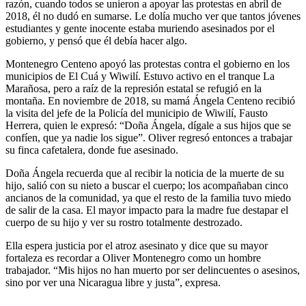
razón, cuando todos se unieron a apoyar las protestas en abril de
2018, él no dudó en sumarse. Le dolía mucho ver que tantos jóvenes
estudiantes y gente inocente estaba muriendo asesinados por el
gobierno, y pensó que él debía hacer algo.
Montenegro Centeno apoyó las protestas contra el gobierno en los
municipios de El Cuá y Wiwilí. Estuvo activo en el tranque La
Marañosa, pero a raíz de la represión estatal se refugió en la
montaña. En noviembre de 2018, su mamá Ángela Centeno recibió
la visita del jefe de la Policía del municipio de Wiwilí, Fausto
Herrera, quien le expresó: “Doña Ángela, dígale a sus hijos que se
confíen, que ya nadie los sigue”. Oliver regresó entonces a trabajar
su finca cafetalera, donde fue asesinado.
Doña Ángela recuerda que al recibir la noticia de la muerte de su
hijo, salió con su nieto a buscar el cuerpo; los acompañaban cinco
ancianos de la comunidad, ya que el resto de la familia tuvo miedo
de salir de la casa. El mayor impacto para la madre fue destapar el
cuerpo de su hijo y ver su rostro totalmente destrozado.
Ella espera justicia por el atroz asesinato y dice que su mayor
fortaleza es recordar a Oliver Montenegro como un hombre
trabajador. “Mis hijos no han muerto por ser delincuentes o asesinos,
sino por ver una Nicaragua libre y justa”, expresa.