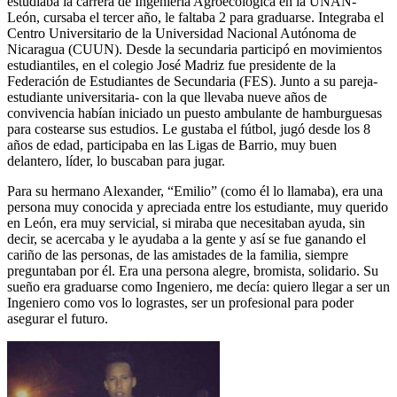
estudiaba la carrera de Ingeniería Agroecológica en la UNAN-
León, cursaba el tercer año, le faltaba 2 para graduarse. Integraba el
Centro Universitario de la Universidad Nacional Autónoma de
Nicaragua (CUUN). Desde la secundaria participó en movimientos
estudiantiles, en el colegio José Madriz fue presidente de la
Federación de Estudiantes de Secundaria (FES). Junto a su pareja-
estudiante universitaria- con la que llevaba nueve años de
convivencia habían iniciado un puesto ambulante de hamburguesas
para costearse sus estudios. Le gustaba el fútbol, jugó desde los 8
años de edad, participaba en las Ligas de Barrio, muy buen
delantero, líder, lo buscaban para jugar.
Para su hermano Alexander, “Emilio” (como él lo llamaba), era una
persona muy conocida y apreciada entre los estudiante, muy querido
en León, era muy servicial, si miraba que necesitaban ayuda, sin
decir, se acercaba y le ayudaba a la gente y así se fue ganando el
cariño de las personas, de las amistades de la familia, siempre
preguntaban por él. Era una persona alegre, bromista, solidario. Su
sueño era graduarse como Ingeniero, me decía: quiero llegar a ser un
Ingeniero como vos lo lograstes, ser un profesional para poder
asegurar el futuro.