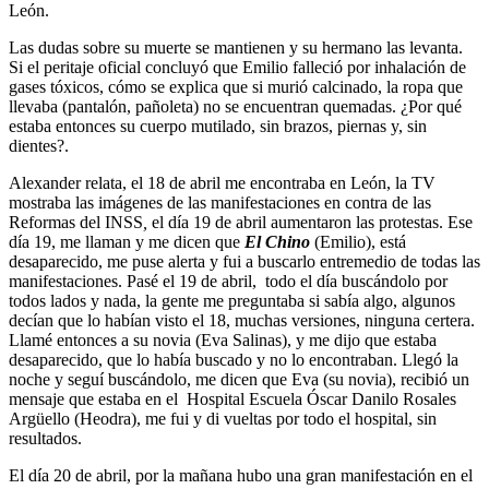
León
.
Las dudas sobre su muerte se mantienen y su hermano las levanta.
Si el peritaje oficial concluyó que Emilio falleció por inhalación de
gases tóxicos, cómo se explica que si murió calcinado, la ropa que
llevaba (pantalón, pañoleta) no se encuentran quemadas. ¿Por qué
estaba entonces su cuerpo mutilado, sin brazos, piernas y, sin
dientes?.
Alexander relata, el 18 de abril me encontraba en León, la TV
mostraba las imágenes de las manifestaciones en contra de las
Reformas del INSS
,
el día 19 de abril aumentaron las protestas. Ese
día 19,
me llaman y me dicen que
El Chino
(Emilio), está
desaparecido, me puse alerta y fui a buscarlo entremedio de todas las
manifestaciones. Pasé el 19 de abril, todo el día buscándolo por
todos lados y nada, la gente me preguntaba si sabía algo, algunos
decían que lo habían visto el 18, muchas versiones, ninguna certera.
Llamé entonces a su novia (Eva Salinas), y me dijo que estaba
desaparecido, que lo había buscado y no lo encontraban. Llegó la
noche y seguí buscándolo, me dicen que Eva (su novia), recibió un
mensaje que estaba en el
Hospital Escuela Óscar Danilo Rosales
Argüello (Heodra),
me fui y di vueltas por todo el hospital, sin
resultados.
El día 20 de abril, por la mañana hubo una gran manifestación en el