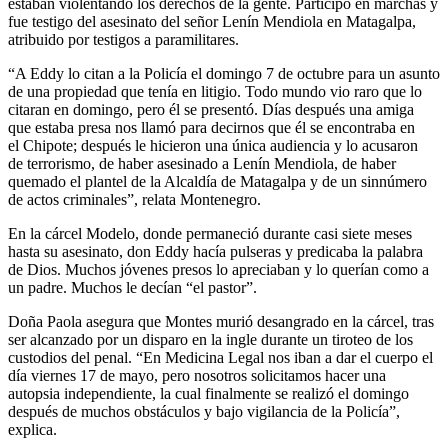
estaban violentando los derechos de la gente. Participó en marchas y
fue testigo del asesinato del señor Lenín Mendiola en Matagalpa,
atribuido por testigos a paramilitares.
“A Eddy lo citan a la Policía el domingo 7 de octubre para un asunto
de una propiedad que tenía en litigio. Todo mundo vio raro que lo
citaran en domingo, pero él se presentó. Días después una amiga
que estaba presa nos llamó para decirnos que él se encontraba en
el Chipote; después le hicieron una única audiencia y lo acusaron
de terrorismo, de haber asesinado a Lenín Mendiola, de haber
quemado el plantel de la Alcaldía de Matagalpa y de un sinnúmero
de actos criminales”, relata Montenegro.
En la cárcel Modelo, donde permaneció durante casi siete meses
hasta su asesinato, don Eddy hacía pulseras y predicaba la palabra
de Dios. Muchos jóvenes presos lo apreciaban y lo querían como a
un padre. Muchos le decían “el pastor”.
Doña Paola asegura que Montes murió desangrado en la cárcel, tras
ser alcanzado por un disparo en la ingle durante un tiroteo de los
custodios del penal. “En Medicina Legal nos iban a dar el cuerpo el
día viernes 17 de mayo, pero nosotros solicitamos hacer una
autopsia independiente, la cual finalmente se realizó el domingo
después de muchos obstáculos y bajo vigilancia de la Policía”,
explica.